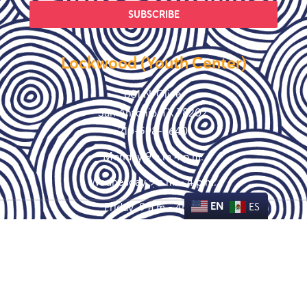
SUBSCRIBE
Lockwood (Youth Center)
801 N. Olive
San Antonio, TX 78202
210-598-9640
Monday 9 a.m 4 p.m.
Wednesday 9 a.m. – 4 p.m.
Friday 9 a.m – 4p.m.
EN
ES
Get Social
© Copyright 2021 Empower House SA