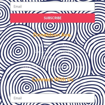
SUBSCRIBE
Donaldson Ave.
200 Donaldson Ave.
San Antonio, TX 78201
210-908-9772
Hours: 9 a.m. – 5 p.m., Monday – Friday
Connect With Us