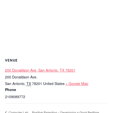
VENUE
200 Donaldson Ave, San Antonio, TX 78201
200 Donaldson Ave.
San Antonio
,
TX
78201
United States
+ Google Map
Phone
2109089772
Computer Lab
Positive Parenting – Developing a Good Bedtime