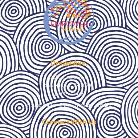
Drexel Ave.
901 E. Drexel Ave.
San Antonio, TX 78210
210-957-1457
Hours: 8 a.m. – 5 p.m., Monday – Friday
Connect With Us